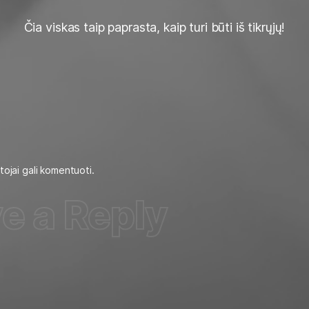
Čia viskas taip paprasta, kaip turi būti iš tikrųjų!
ojai gali komentuoti.
e a Reply