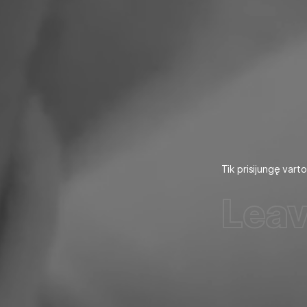
Tik
prisijungę
vartot
Leav