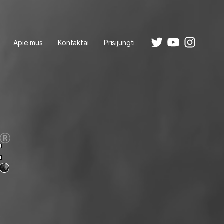
Apie mus
Kontaktai
Prisijungti
ų