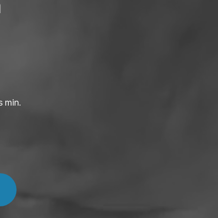
a
s min.