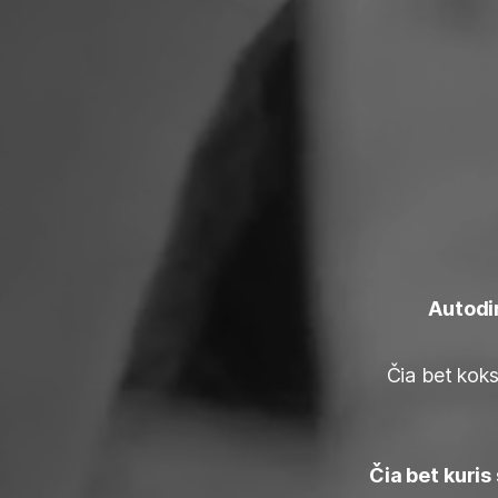
Autodir
Čia bet koks
Čia bet kuris