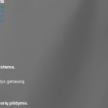
sistema.
lys geriausią
dorių pildymo.